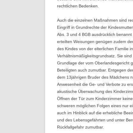
rechtlichen Bedenken.
Auch die einzelnen Maßnahmen sind rech
Eingriff in Grundrechte der Kindesmutte
Abs. 3 und 4 BGB ausdrücklich benannt
erteilten Weisungen genügen zudem dem
des Kindes von der elterlichen Familie 
Verhältnismäßigkeitsgrundsatz. Sie sin
Grundlage der vom Oberlandesgericht ge
Beteiligten auch zumutbar. Entgegen d
dem 13jährigen Bruder des Mädchens ni
Anwesenheit die Ge- und Verbote zu e
akustische Überwachung des Kinderzimm
Öffnen der Tür zum Kinderzimmer keine 
schweren möglichen Folgen eines nur e
auch im Hinblick auf die erhebliche Bee
und des Lebensgefährten und unter Berü
Rückfallgefahr zumutbar.