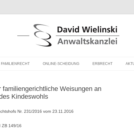
ienrecht David Wielinski LL.M.
FAMILIENRECHT
ONLINE-SCHEIDUNG
ERBRECHT
AKT
 familiengerichtliche Weisungen an
 des Kindeswohls
ichtshofs Nr. 231/2016 vom 23.11.2016
I ZB 149/16