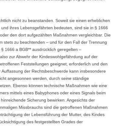
tlich nicht zu beanstanden. Soweit sie einen erheblichen
r und ihres Lebensgefährten bedeuten, sind sie in § 1666
 oder den dort aufgezählten Maßnahmen vergleichbar. Die
 stets zu beachtenden – und für den Fall der Trennung
in § 1666 a BGB** ausdrücklich geregelten –
d also zur Abwehr der Kindeswohlgefährdung auf der
troffenen Feststellungen geeignet, erforderlich und den
er Auffassung der Rechtsbeschwerde kann insbesondere
cht angesonnen werden, durch seine ständige
rsetzen. Ebenso können technische Maßnahmen wie eine
ers mittels eines Babyphones oder eines Signals beim
hinreichende Sicherung bewirken. Angesichts der
inmaligen Missbrauchs sind die getroffenen Maßnahmen
inträchtigung der Lebensführung der Mutter, des Kindes
cksichtigung des festgestellten Grades der