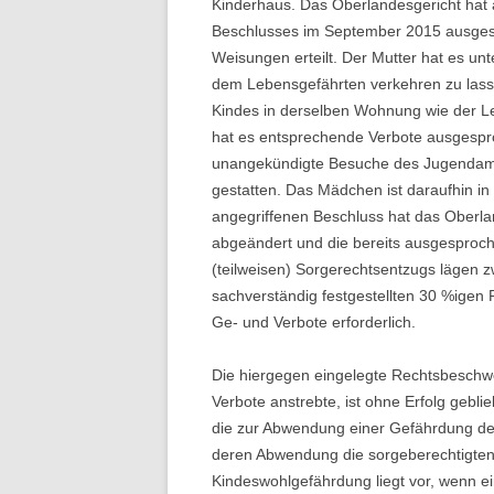
Kinderhaus. Das Oberlandesgericht hat 
Beschlusses im September 2015 ausges
Weisungen erteilt. Der Mutter hat es unt
dem Lebensgefährten verkehren zu lass
Kindes in derselben Wohnung wie der 
hat es entsprechende Verbote ausgespro
unangekündigte Besuche des Jugendamt
gestatten. Das Mädchen ist daraufhin in
angegriffenen Beschluss hat das Oberla
abgeändert und die bereits ausgesproc
(teilweisen) Sorgerechtsentzugs lägen z
sachverständig festgestellten 30 %igen 
Ge- und Verbote erforderlich.
Die hiergegen eingelegte Rechtsbeschwe
Verbote anstrebte, ist ohne Erfolg gebl
die zur Abwendung einer Gefährdung de
deren Abwendung die sorgeberechtigten P
Kindeswohlgefährdung liegt vor, wenn 