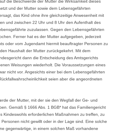
auf die Beschwerde der Mutter die Wirksamkeit dieses
etzt und der Mutter sowie dem Lebensgefährten
ersagt, das Kind ohne ihre gleichzeitige Anwesenheit mit
en und zwischen 22 Uhr und 8 Uhr den Aufenthalt des
Lebensgefährte zuzulassen. Gegen den Lebensgefährten
chen. Ferner hat es der Mutter aufgegeben, jederzeit
s oder vom Jugendamt hiermit beauftragter Personen zu
 den Haushalt der Mutter zurückgekehrt. Mit dem
ndesgericht dann die Entscheidung des Amtsgerichts
henen Weisungen wiederholt. Die Voraussetzungen eines
war nicht vor. Angesichts einer bei dem Lebensgefährten
Rückfallwahrscheinlichkeit seien aber die angeordneten
rde der Mutter, mit der sie den Wegfall der Ge- und
ieben. Gemäß § 1666 Abs. 1 BGB* hat das Familiengericht
s Kindeswohls erforderlichen Maßnahmen zu treffen, zu
ersonen nicht gewillt oder in der Lage sind. Eine solche
eine gegenwärtige, in einem solchen Maß vorhandene