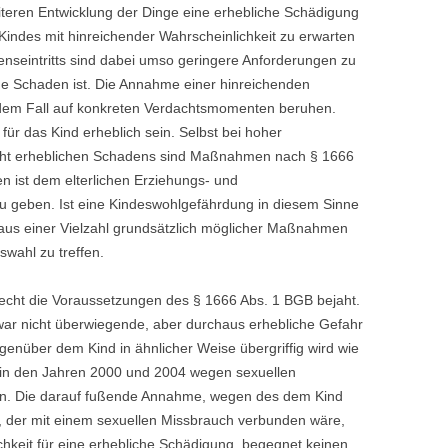
weiteren Entwicklung der Dinge eine erhebliche Schädigung
 Kindes mit hinreichender Wahrscheinlichkeit zu erwarten
denseintritts sind dabei umso geringere Anforderungen zu
de Schaden ist. Die Annahme einer hinreichenden
jedem Fall auf konkreten Verdachtsmomenten beruhen.
 das Kind erheblich sein. Selbst bei hoher
 nicht erheblichen Schadens sind Maßnahmen nach § 1666
len ist dem elterlichen Erziehungs- und
 geben. Ist eine Kindeswohlgefährdung in diesem Sinne
g aus einer Vielzahl grundsätzlich möglicher Maßnahmen
wahl zu treffen.
echt die Voraussetzungen des § 1666 Abs. 1 BGB bejaht.
zwar nicht überwiegende, aber durchaus erhebliche Gefahr
egenüber dem Kind in ähnlicher Weise übergriffig wird wie
en in den Jahren 2000 und 2004 wegen sexuellen
en. Die darauf fußende Annahme, wegen des dem Kind
der mit einem sexuellen Missbrauch verbunden wäre,
chkeit für eine erhebliche Schädigung, begegnet keinen