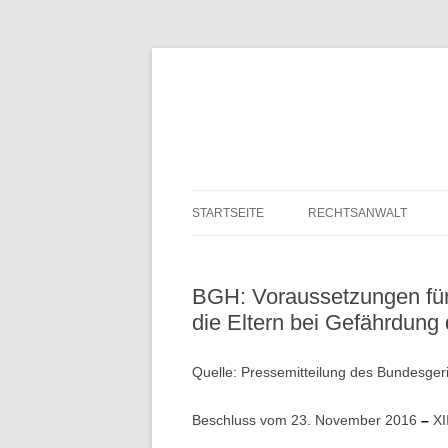
Zum
Inhalt
springen
Scheidung und Erbrecht in Esslingen
Fachanwalt für Famil
STARTSEITE
RECHTSANWALT
BGH: Voraussetzungen für
die Eltern bei Gefährdung
Quelle: Pressemitteilung des Bundesger
Beschluss vom 23. November 2016
–
XI